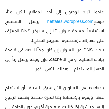
عندما تريد الوصول إلى أحد المواقع ليكن مثلاً
موقع
nettales.wordpress.com
يرسل المتصفح
استعلاماً لمعرفة عنوان IP إلى سيرفر DNS المعرّف
على جهازك…(سندعوه السيرفر المحلي).
يبحث DNS عن العنوان إن كان مخزّنا لديه في قاعدة
بياناته المحلية، أو في الـ cache. فإن وجده يرسل رداً إلى
الجهاز المستعلم… وبذلك ينتهي الأمر.
( cache: هي العناوين التي سبق للسيرفر أن استعلم
عنها، ويقوم بالإحتفاظ بها لفترة محددة بهدف الرجوع
إليها مباشرة إذا طُلِبت منه مرة أخرى، دون الحاجة إلى