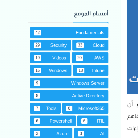
أقسام الموقع
Fundamentals
42
Security
Cloud
29
33
Videos
AWS
19
20
Windows
Intune
16
18
Windows Server
9
Active Directory
8
 أن
Tools
Microsoft365
7
8
فاهم
Powershell
ITIL
6
6
اءات
Azure
AI
3
3