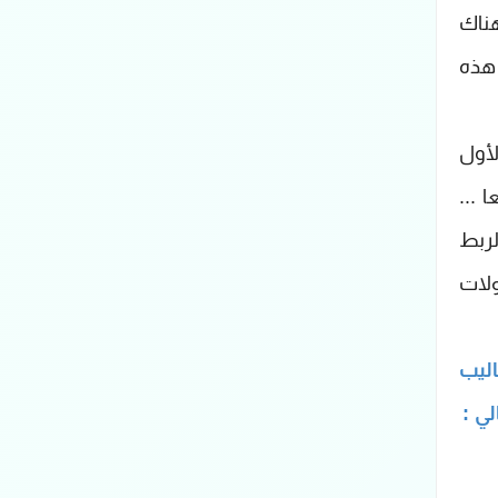
هناك
 هذه
الأول
 ...
لربط
ولات
ليب
ي :