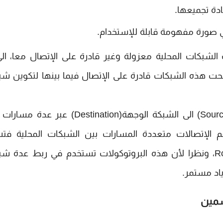
ادة تجميعها.
 في صورة مفهومة قابلة للإستخدام.
الشبكات المحلية معزولة وغير قادرة على الإتصال معا، ال
ت هذه الشبكات قادرة على الإتصال فيما بينها لتكوين ش
يطلق على حركة البيانات من الشبكة المصدر(Source) الى الشبكة الوجهة(Destination) 
ولات التي تدعم الإتصالات متعددة المسارات بين الشبكات المحلية ف
البروتوكولات القابلة للتوجيه Routable Protocols، ونظرا لأن هذه البروتوكولات تستخدم في ربط عد
اد مستمر.
سمين