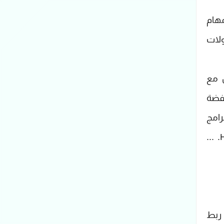
مهام
من البروتوكولات
صال مع
فضة
فاهم فيها برامج
الإتصال، ويطلق على بروتوكولات الطبقات العليا اسم البروتوكولات مرتفعة المستوىHigh-Level Protocols. ...
بها ربط البروتوكولات وترتيبها معا لتكوين Protocol Stack ... ربط