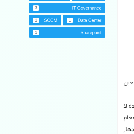
IT Governance
3
SCCM
Data Center
1
1
Sharepoint
1
عين
ة لا
هام
جهاز