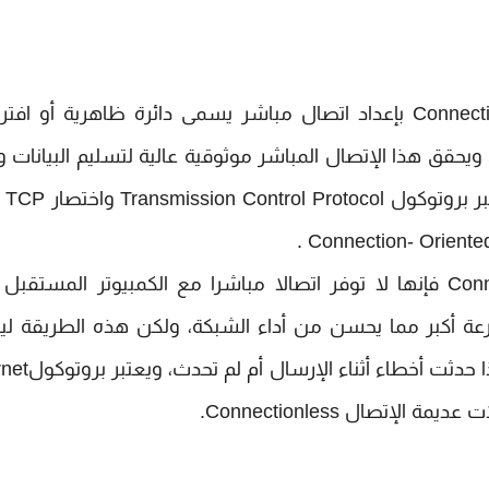
يقوم البروتوكول من النوع الأول Connection-Oriented بإعداد اتصال مباشر يسمى دائرة ظاهرية أو 
ي الشبكة، ويحقق هذا الإتصال المباشر موثوقية عالية لتسليم البيانات 
قد يؤدي الى 
بينما البروتوكولات من النوع الثاني Connectionless فإنها لا توفر اتصالا مباشرا مع الكمبيوتر المس
بسرعة أكبر مما يحسن من أداء الشبكة، ولكن هذه الطريقة 
تامة الموثوقية نظرا لأنه لا سبيل لمعرفة فيما إذ