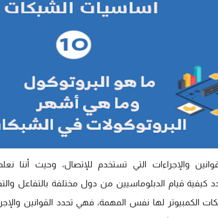
نين والإجراءات التي تستخدم للإتصال، وحيث أننا نعلم
دد كيفية قيام الدبلوماسيين من دول مختلفة بالتفاعل والت
كات الكمبيوتر لها نفس المهمة، فهي تحدد القوانين والإجر