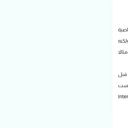
افتراضية
ولكنه
بطئ في عمل وأداء الشبكة … يعتبر بروتوكول Transmission Control Protocol واختصار TCP مثالا
تقبل قبل
ليست
ا حدثت أخطاء أثناء الإرسال أم لم تحدث، ويعتبر بروتوكولInternet