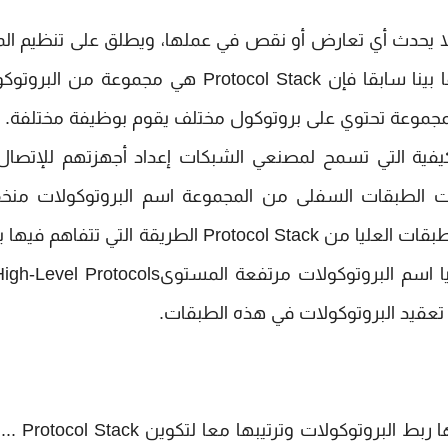
لا يحدث أي تعارض أو نقص في عملها، ويطلق على تنظيم ال
بين البروتوكولات المختلفة اسم layering ... كما بينا سابقا فإن Protocol Stack هي مجموعة 
مجموعة تحتوي على بروتوكول مختلف يقوم بوظيفة مختلفة.
الطبقات السفلى من Protocol Stack الكيفية التي تسمح لمصنعي الشبكات إعداد أجهزتهم للإت
ت الطبقات السفلى من المجموعة اسم البروتوكولات منخ
المستوى … Low-Level Protocols بينما تحدد الطبقات العليا من Protocol Stack الطريقة التي تت
يطلق مصطلح Binding على الطريقة التي يتم 