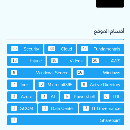
أقسام الموقع
Security
Cloud
Fundamentals
29
33
42
Intune
Videos
AWS
18
19
20
Windows Server
Windows
9
16
Tools
Microsoft365
Active Directory
7
8
8
Azure
AI
Powershell
ITIL
3
3
6
6
SCCM
Data Center
IT Governance
1
1
3
Sharepoint
1