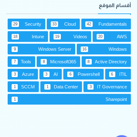
أقسام الموقع
Security
Cloud
Fundamentals
29
33
42
Intune
Videos
AWS
18
19
20
Windows Server
Windows
9
16
Tools
Microsoft365
Active Directory
7
8
8
Azure
AI
Powershell
ITIL
3
3
6
6
SCCM
Data Center
IT Governance
1
1
3
Sharepoint
1