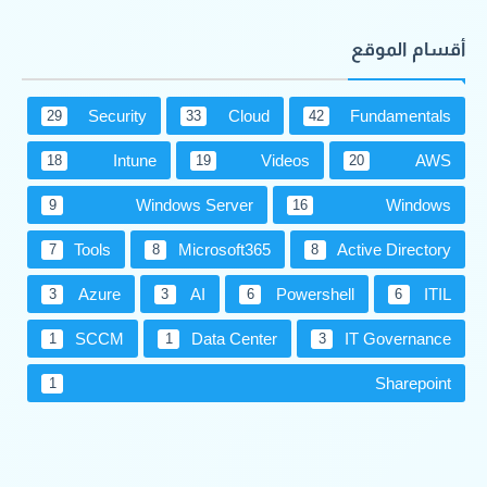
أقسام الموقع
Security
Cloud
Fundamentals
29
33
42
Intune
Videos
AWS
18
19
20
Windows Server
Windows
9
16
Tools
Microsoft365
Active Directory
7
8
8
Azure
AI
Powershell
ITIL
3
3
6
6
SCCM
Data Center
IT Governance
1
1
3
Sharepoint
1